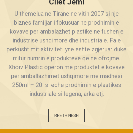
Cilet Jemi
U themelua ne Tirane ne vitin 2007 si nje
biznes familjar i fokusuar ne prodhimin e
kovave per ambalazhet plastike ne fushen e
industrise ushqimore dhe industriale. Fale
perkushtimit aktiviteti yne eshte zgjeruar duke
rritur numrin e produkteve qe ne ofrojme.
Xhoiv Plastic operon me produktet e kovave
per amballazhimet ushqimore me madhesi
250ml – 20l si edhe prodhimin e plastikes
industriale si legena, arka etj.
RRETH NESH